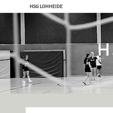
Skip
HSG LOHHEIDE
to
content
H