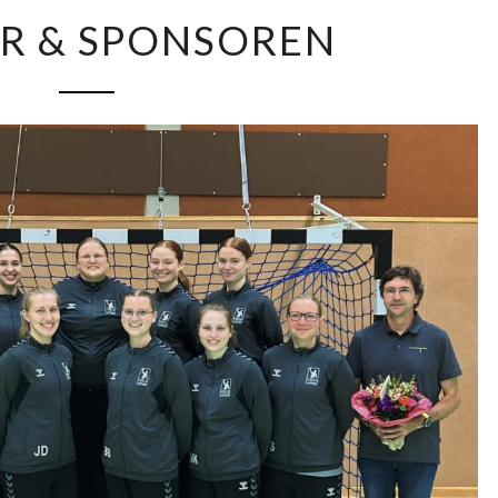
PARTNER
R & SPONSOREN
&
SPONSOREN