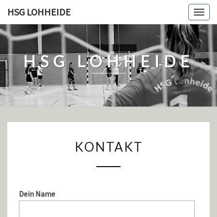
Skip
HSG LOHHEIDE
Togg
to
navig
content
HSG LOHHEIDE
KONTAKT
KONTAKT
Dein Name