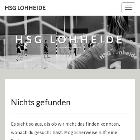
Skip
HSG LOHHEIDE
Togg
to
navig
content
HSG LOHHEIDE
Nichts gefunden
Nichts
gefunden
Es sieht so aus, als ob wir nicht das finden konnten,
wonach du gesucht hast. Möglicherweise hilft eine